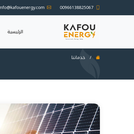
info@kafouenergy.com
00966138825067
الرئيسية
م
/
خدماتنا